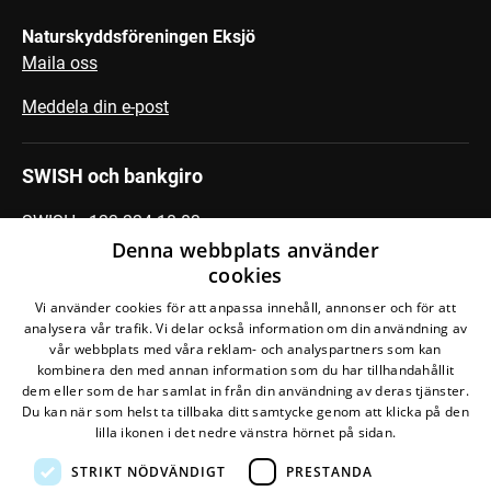
Naturskyddsföreningen Eksjö
Maila oss
Meddela din e-post
SWISH och bankgiro
SWISH: 123 224 18 83
Denna webbplats använder
Bankgiro: 769-9689
cookies
Vi använder cookies för att anpassa innehåll, annonser och för att
Följ din krets
analysera vår trafik. Vi delar också information om din användning av
vår webbplats med våra reklam- och analyspartners som kan
kombinera den med annan information som du har tillhandahållit
dem eller som de har samlat in från din användning av deras tjänster.
Du kan när som helst ta tillbaka ditt samtycke genom att klicka på den
lilla ikonen i det nedre vänstra hörnet på sidan.
STRIKT NÖDVÄNDIGT
PRESTANDA
Den här webbplatsen drivs av
Glesys AB
med
Bra