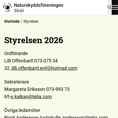
Eksjö
Startsida
Styrelsen
Styrelsen 2026
Ordförande
Lilli Offenbartl 073-075 34
32,
lilli.offenbartl.enf@hotmail.com
Sekreterare
Margareta Eriksson 073-993 73
65
e.kalkan@telia.com
Övriga ledamöter
Birgit Andersson
lustigkulle.andersson@telia.com