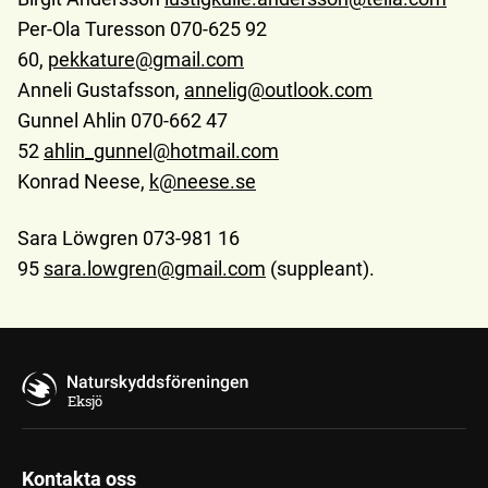
Per-Ola Turesson 070-625 92
60,
pekkature@gmail.com
Anneli Gustafsson,
annelig@outlook.com
Gunnel Ahlin 070-662 47
52
ahlin_gunnel@hotmail.com
Konrad Neese,
k@neese.se
Sara Löwgren 073-981 16
95
sara.lowgren@gmail.com
(suppleant).
Eksjö
Kontakta oss