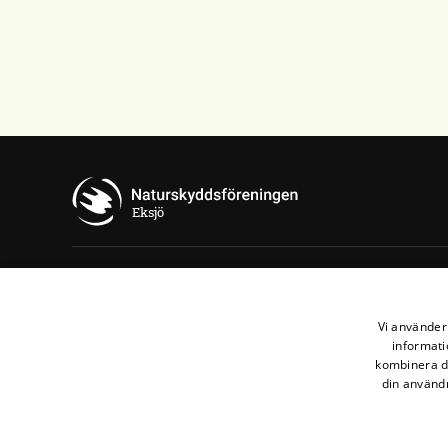
Eksjö
Kontakta oss
Vi använder 
Naturskyddsföreningen Eksjö
informati
Maila oss
kombinera de
din användn
Meddela din e-post