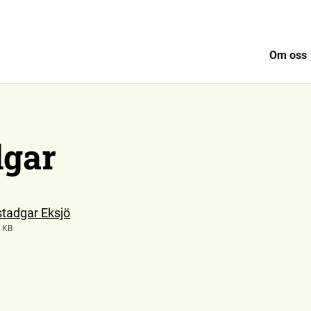
Om oss
dgar
stadgar Eksjö
 KB