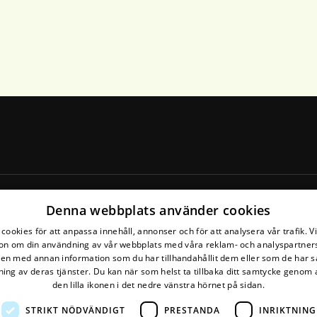
SWISH och bankgiro
Denna webbplats använder cookies
cookies för att anpassa innehåll, annonser och för att analysera vår trafik. V
SWISH: 123 224 18 83
on om din användning av vår webbplats med våra reklam- och analyspartner
Bankgiro: 769-9689
n med annan information som du har tillhandahållit dem eller som de har s
ing av deras tjänster. Du kan när som helst ta tillbaka ditt samtycke genom a
den lilla ikonen i det nedre vänstra hörnet på sidan.
STRIKT NÖDVÄNDIGT
PRESTANDA
INRIKTNING