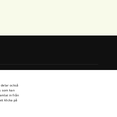
Följ din krets
i delar också
s som kan
amlat in från
tt klicka på